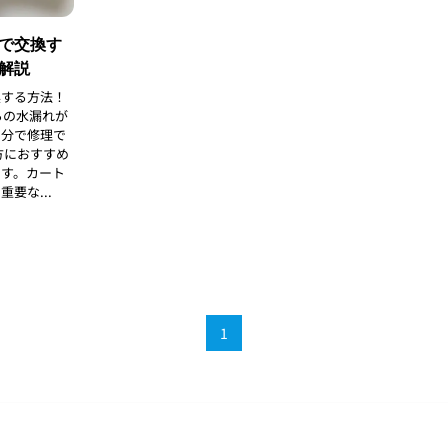
で交換す
解説
換する方法！
らの水漏れが
自分で修理で
方におすすめ
です。カート
要な...
1