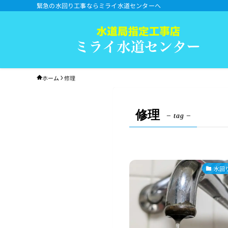
緊急の水回り工事ならミライ水道センターへ
ホーム
修理
修理
– tag –
水回