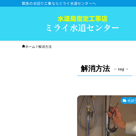
緊急の水回り工事ならミライ水道センターへ
ホーム
解消方法
解消方法
– tag –
水回