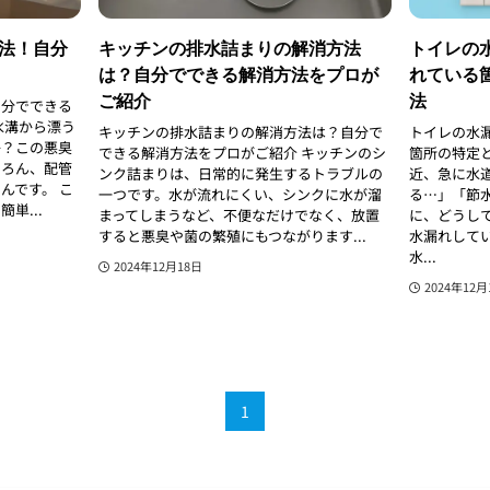
法！自分
キッチンの排水詰まりの解消方法
トイレの
は？自分でできる解消方法をプロが
れている
ご紹介
法
自分でできる
水溝から漂う
キッチンの排水詰まりの解消方法は？自分で
トイレの水
か？この悪臭
できる解消方法をプロがご紹介 キッチンのシ
箇所の特定
ちろん、配管
ンク詰まりは、日常的に発生するトラブルの
近、急に水
んです。 こ
一つです。水が流れにくい、シンクに水が溜
る…」「節
単...
まってしまうなど、不便なだけでなく、放置
に、どうし
すると悪臭や菌の繁殖にもつながります...
水漏れして
水...
2024年12月18日
2024年12月
1