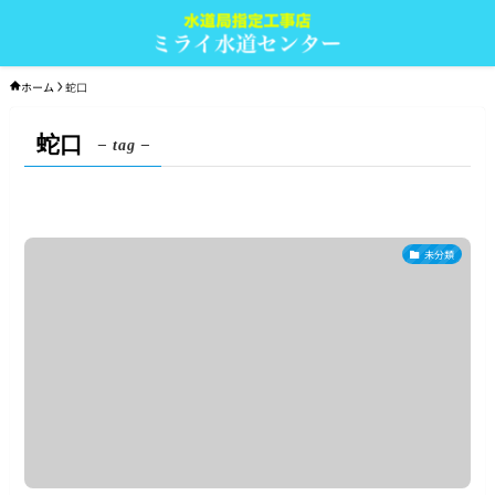
ホーム
蛇口
蛇口
– tag –
未分類